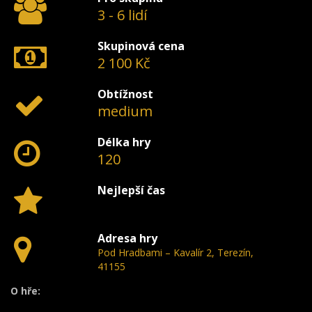
3 - 6 lidí
Skupinová cena
2 100 Kč
Obtížnost
medium
Délka hry
120
Nejlepší čas
Adresa hry
Pod Hradbami – Kavalír 2, Terezín,
41155
O hře: