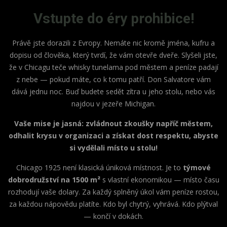
Vstupte do éry prohibice!
Právě jste dorazili z Evropy. Nemáte nic kromě jména, kufru a
dopisu od člověka, který tvrdí, že vám otevře dveře. Slyšeli jste,
že v Chicagu teče whisky tunelama pod městem a peníze padají
z nebe — pokud máte, co k tomu patří. Don Salvatore vám
dává jednu noc. Buď budete sedět zítra u jeho stolu, nebo vás
najdou v jezeře Michigan.
Vaše mise je jasná: zvládnout zkoušky napříč městem,
odhalit krysu v organizaci a získat dost respektu, abyste
si vydělali místo u stolu!
Chicago 1925 není klasická úniková místnost. Je to
týmové
dobrodružství na 1500 m²
s vlastní ekonomikou — místo času
rozhodují vaše dolary. Za každý splněný úkol vám peníze rostou,
za každou nápovědu platíte. Kdo byl chytrý, vyhrává. Kdo plýtval
— končí v dokách.